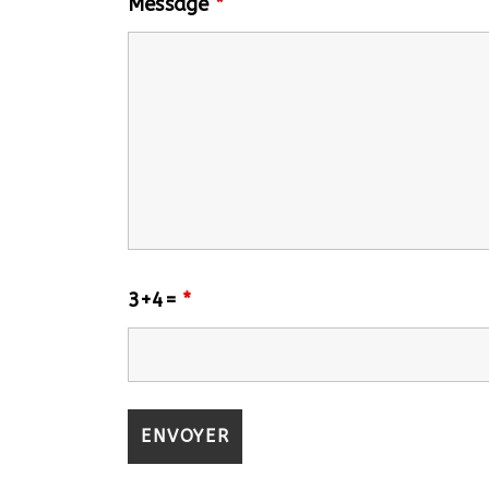
Message
*
3+4=
*